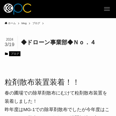
ホーム
blog
ブログ
2024
◆ドローン事業部◆Ｎｏ．４
3/19
ブログ
粒剤散布装置装着！！
春の圃場での除草剤散布にむけて粒剤散布装置を
装着しました！
昨年度はMG-1での除草剤散布でしたが今年度はこ