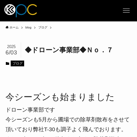
ホーム
blog
ブログ
2025
◆ドローン事業部◆Ｎｏ．７
6/03
ブログ
今シーズンも始まりました
ドローン事業部です
今シーズンも5月から圃場での除草剤散布をさせて
頂いており弊社T-30も調子よく飛んでおります。